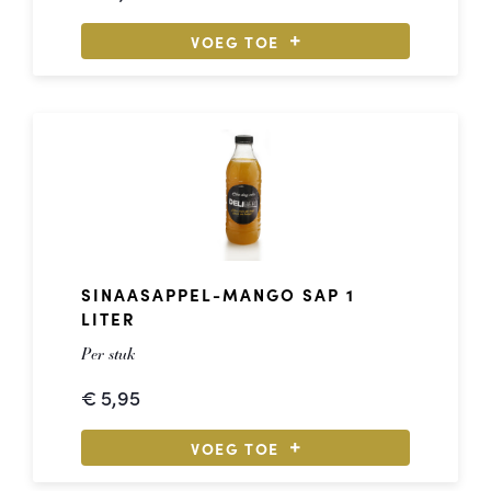
Inhoud: 0.75
Subgebied: Vin De Pays D’oc
VOEG TOE
Alcohol: 13%
Kleur: Rood
SINAASAPPEL-MANGO SAP 1
LITER
Per stuk
€
5,95
VOEG TOE