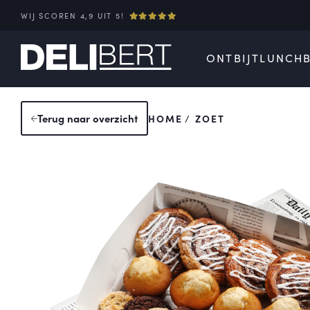
WIJ SCOREN 4,9 UIT 5!
ONTBIJT
LUNCH
Terug
naar overzicht
HOME
ZOET