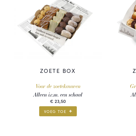
ZOETE BOX
Voor de zoetekauwen
Gr
Alleen i.c.m. een schaal
Al
€
23,50
VOEG TOE