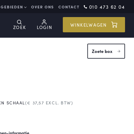
010 473 62 04
GEBIEDEN
OVER ONS
CONTACT
WINKELWAGEN
ZOEK
LOGIN
Zoete box
EEN SCHAAL
(€
37,57
EXCL. BTW)
nen-informatie