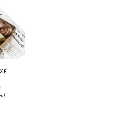
XE
e
aal