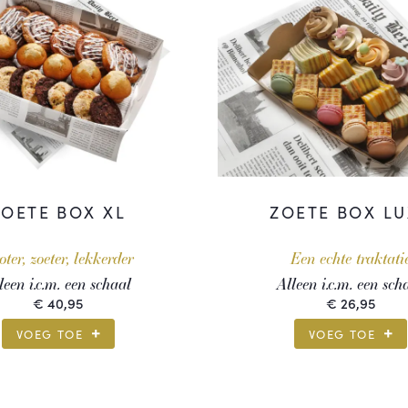
ZOETE BOX XL
ZOETE BOX LU
oter, zoeter, lekkerder
Een echte traktati
leen i.c.m. een schaal
Alleen i.c.m. een sch
€
40,95
€
26,95
VOEG TOE
VOEG TOE