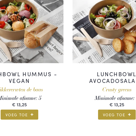
HBOWL HUMMUS -
LUNCHBOW
VEGAN
AVOCADOSALA
ikkererwten de baas
Crusty greens
inimale afname:
5
Minimale afname:
€
13,25
€
13,25
VOEG TOE
VOEG TOE