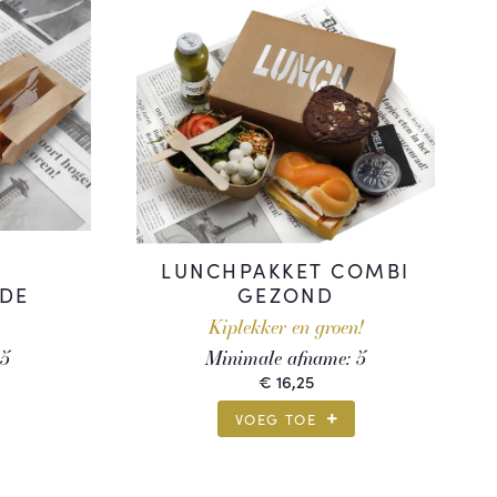
L
LUNCHPAKKET COMBI
DE
GEZOND
Kiplekker en groen!
5
Minimale afname:
5
€
16,25
VOEG TOE