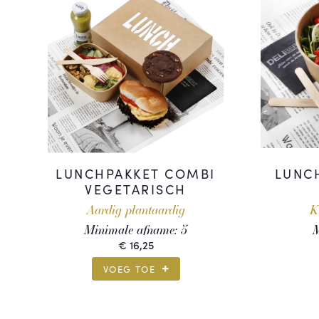
LUNCHPAKKET COMBI
LUNC
VEGETARISCH
Aardig plantaardig
K
Minimale afname:
5
M
€
16,25
VOEG TOE