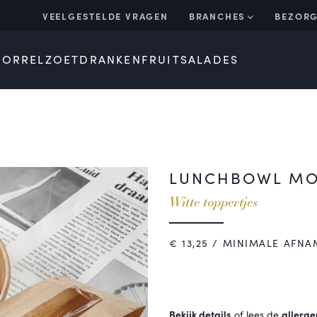
VEELGESTELDE VRAGEN
BRANCHES
BEZORG
BORREL
ZOET
DRANKEN
FRUIT
SALADES
LUNCHBOWL MOZ
Witte toppertjes
€
13,25
/ MINIMALE AFNA
Bekijk details
of lees de
allerge