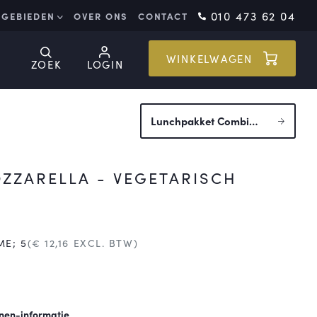
010 473 62 04
GEBIEDEN
OVER ONS
CONTACT
WINKELWAGEN
ZOEK
LOGIN
Lunchpakket Combi
vegetarisch
ZARELLA - VEGETARISCH
ME; 5
(€
12,16
EXCL. BTW)
nen-informatie