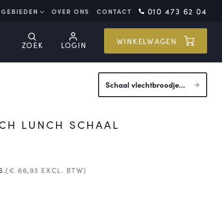
010 473 62 04
GEBIEDEN
OVER ONS
CONTACT
WINKELWAGEN
ZOEK
LOGIN
Schaal vlechtbroodje
vegetarisch
CH LUNCH SCHAAL
S.
(€
66,93
EXCL. BTW)