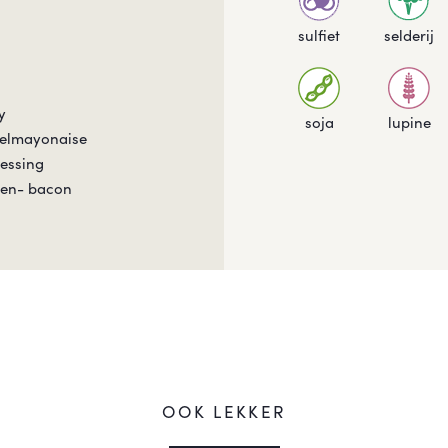
sulfiet
selderij
y
soja
lupine
felmayonaise
ressing
koen- bacon
OOK LEKKER