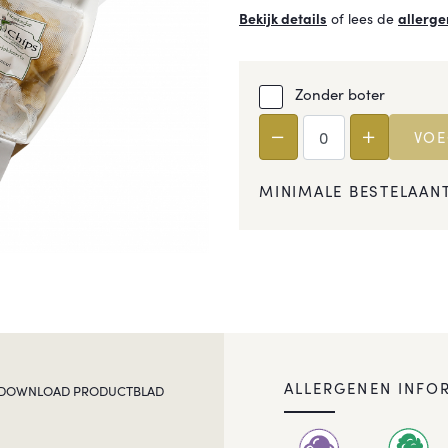
Bekijk details
of lees de
allerge
Zonder boter
VOE
MINIMALE BESTELAANT
ALLERGENEN INFO
DOWNLOAD PRODUCTBLAD