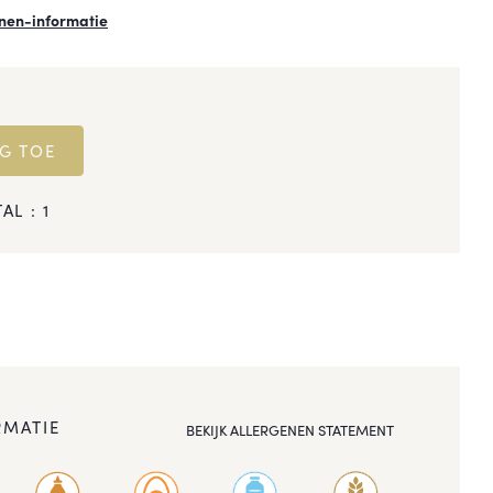
nen-informatie
G TOE
AL :
1
RMATIE
BEKIJK ALLERGENEN STATEMENT