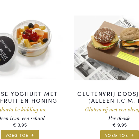
KSE YOGHURT MET
GLUTENVRIJ DOOSJ
 FRUIT EN HONING
(ALLEEN I.C.M.
SCHAAL)
ghurta be kidding me
Glutenvrij met een vleug
leen i.c.m. een schaal
Per doosje
€
3,95
€
9,95
VOEG TOE
VOEG TOE