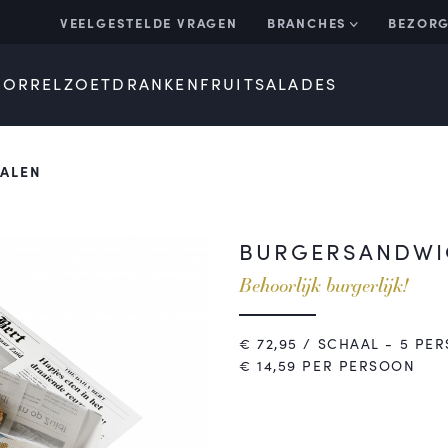
VEELGESTELDE VRAGEN
BRANCHES
BEZORG
BORREL
ZOET
DRANKEN
FRUIT
SALADES
ALEN
BURGERSANDWI
Behoorlijk burgerlijk!
€
72,95
/ SCHAAL - 5 PER
€ 14,59 PER PERSOON