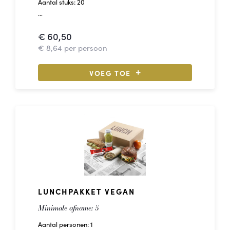
Aantal stuks: 20
Soorten beleg:
€
60,50
4 - Wrap met groenten en hummus
€
8,64
per persoon
4 - Bietenwrap met eiersalade van 't huis
4 - Spinaziewrap met feta met tomatencreme
VOEG TOE
4 - Wrap met rosbief en kruidenkaas
4 - Bietenwrap met kip-kerrie salade van 't huis
LUNCHPAKKET VEGAN
Minimale afname:
5
Aantal personen: 1