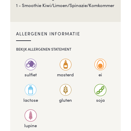
1 - Smoothie Kiwi/Limoen/Spinazie/Komkommer
ALLERGENEN INFORMATIE
BEKIJK ALLERGENEN STATEMENT
sulfiet
mosterd
ei
lactose
gluten
soja
lupine