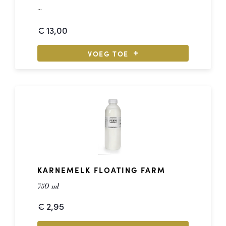
1 - Puntje gerookte kip
€
13,00
1 - Puntje jong belegen kaas
1 - Krentenbol met boter
1 - Pakje Earth water
VOEG TOE
1 - Candybar
1 - Appel
KARNEMELK FLOATING FARM
750 ml
€
2,95