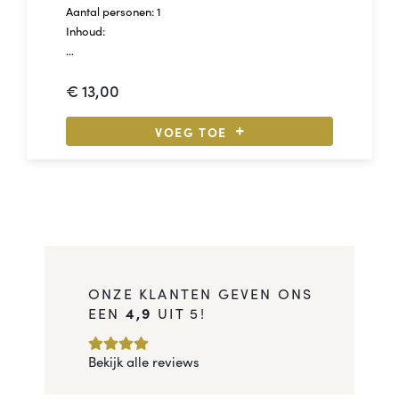
Aantal personen: 1
Inhoud:
1 - Puntje gerookte kip
€
13,00
1 - Puntje jong belegen kaas
1 - Krentenbol met boter
1 - Pakje Earth water
VOEG TOE
1 - Candybar
1 - Appel
ONZE KLANTEN GEVEN ONS
EEN
4,9
UIT 5!
Bekijk alle reviews