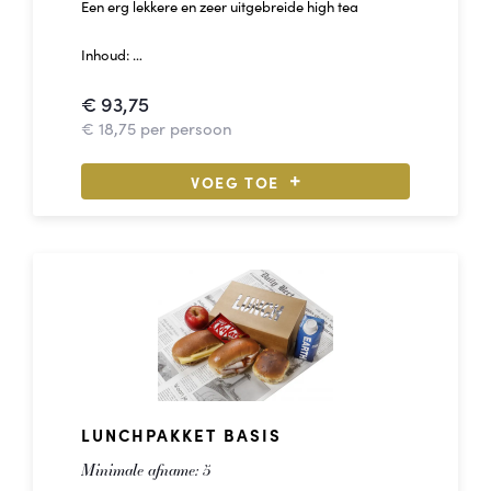
Een erg lekkere en zeer uitgebreide high tea
Inhoud:
€
93,75
5 - Burgersandwich rosbief met truffelmayonaise
5 - Clubsandwich gerookte zalm
€
18,75
per persoon
5 - Clubsandwich kruidenkaas met komkommer
5 - Bakje verse fruitsalade met vorkje
VOEG TOE
5 - Scone met clotted cream en aarbeienconfiture
5 - Macaron
5 - Brownie
10 - Theedoosje met verschillende soorten thee
5 - Lepeltje met honing
LUNCHPAKKET BASIS
Minimale afname:
5