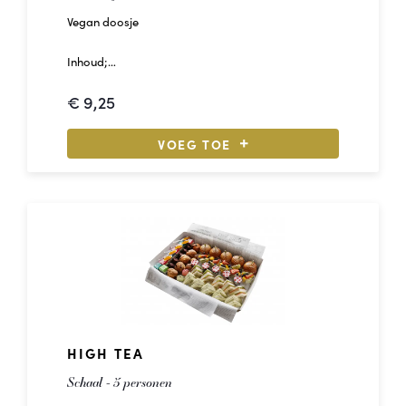
Vegan doosje
Inhoud;
1 - Waldkorn mango hummus garni
€
9,25
1 - Waldkorn vegan jong belegen kaas garni
VOEG TOE
HIGH TEA
Schaal - 5 personen