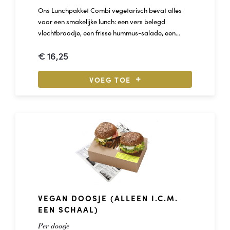
Ons Lunchpakket Combi vegetarisch bevat alles
voor een smakelijke lunch: een vers belegd
vlechtbroodje, een frisse hummus-salade, een
smeuïge chocolate cookie én een fruitige smoothie.
€
16,25
Alles handig verpakt voor een smakelijke pauze.
VOEG TOE
Aantal personen: 1
Inhoud:
1 - Vlechtbroodje wit omelet met garni
1 - Chocolat chip cookie
1 - Lunchbowl hummus
1 - Smoothie Kiwi/Limoen/Spinazie/Komkommer
VEGAN DOOSJE (ALLEEN I.C.M.
EEN SCHAAL)
Per doosje